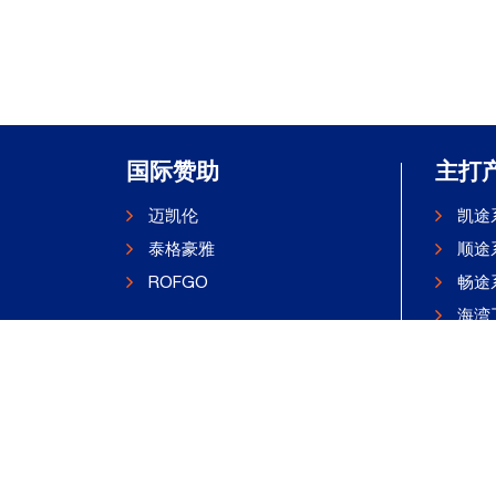
国际赞助
主打
迈凯伦
凯途
泰格豪雅
顺途
ROFGO
畅途
海湾
防伪
海湾
|
鲁公网安备 37069302000311号