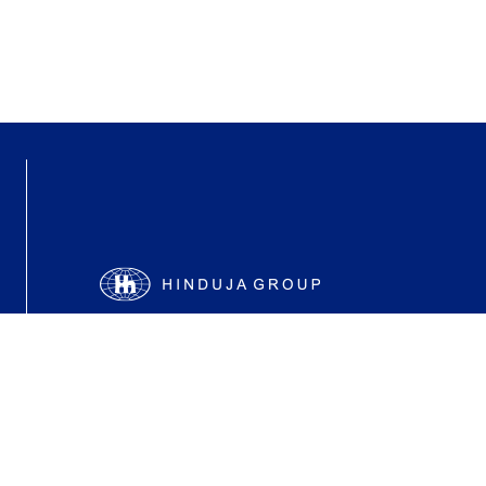
|
ve
© Gulf Oil International Ltd 2023