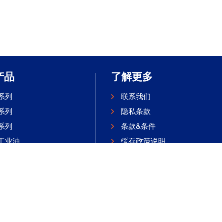
产品
了解更多
系列
联系我们
系列
隐私条款
系列
条款&条件
工业油
缓存政策说明
查询
汽车膜
|
鲁ICP备11033648号-1
Website Developed by HGS Interacti